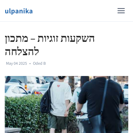
ulpanika
השקעות זוגיות – מתכון
להצלחה
May 04 2025
•
Oded B