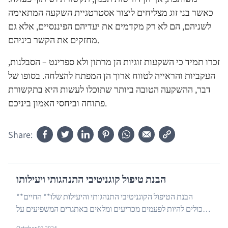
כאשר בני זוג מצליחים ליצור אסטרטגיית השקעה המתאימה
לשניהם, הם לא רק מקדמים את יעדיהם הפיננסיים, אלא גם
מחזקים את הקשר ביניהם.
זכרו תמיד כי השקעות זוגיות הן מרתון ולא ספרינט – הסבלנות,
העקביות והראייה לטווח ארוך הן המפתח להצלחה. בסופו של
דבר, ההשקעה הטובה ביותר שתוכלו לעשות היא בתקשורת
פתוחה וביחסי האמון ביניכם.
Share:
הבנת טיפול קוגניטיבי התנהגותי ויעילותו
**הבנת הטיפול הקוגניטיבי התנהגותי והיעילות שלו** החיים
יכולים להיות לפעמים מכריעים ומלאים באתגרים המשפיעים על
…
הבריאות הרגשית, הפיזית והנפשית שלנו. כדי...
October 03 2024