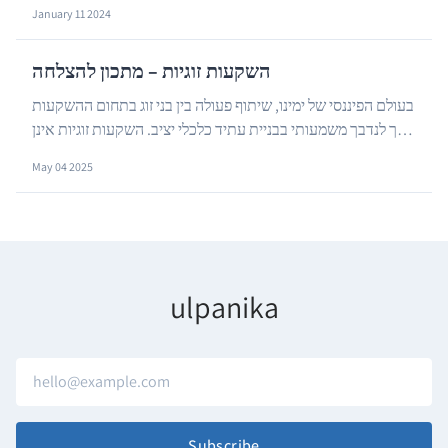
…
במצב של סכנה כלשהי. הגוף שלנו נכנס למצב שמכ...
January 11 2024
השקעות זוגיות – מתכון להצלחה
בעולם הפיננסי של ימינו, שיתוף פעולה בין בני זוג בתחום ההשקעות
הפך לנדבך משמעותי בבניית עתיד כלכלי יציב. השקעות זוגיות אינן
…
רק עניין של ניהול כספים משותף...
May 04 2025
ulpanika
Subscribe